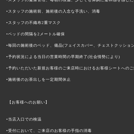
•スタッフの施術前、施術後の入念な手洗い、消毒
•スタッフの不織布2重マスク
•ベッドの間隔を2メートル確保
•毎回の施術後のベッド、備品(フェイスカバー、チェストクッショ
•予約状況による当日の営業時間の早期終了(社会情勢により)
•予約いただいた新規お客様のご来店時におけるお客様シートへの
•施術後のお茶出しを一定期間休止
【お客様へのお願い】
•当店入口での検温
•受付において、ご来店のお客様の手指の消毒