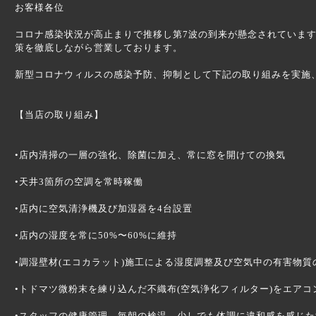
お客様各位
コロナ感染状況が高止まりで推移し第7波の到来が懸念されていま
策を徹底しながら営業しております。
新型コロナウィルスの感染予防、抑制として下記の取り組みを実施
【当店の取り組み】
•店内清掃の一層の強化、除菌に加え、常に窓を開けての換気
•天井3箇所の空調を常時稼働
•店内に空気清浄機及び加湿器を4台設置
•店内の湿度を常に50%〜60%に維持
•調湿壁材(エコカラット)施工による湿度調整及び空気中の有害物質
•トドマツ微粉末を練り込んだ不織布(空気浄化フィルター)をエア
•スタッフの健康管理、毎朝の検温、少しでも体調に違和感を感じ