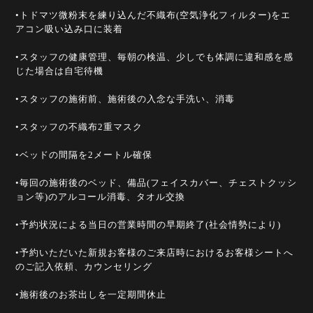
•トドマツ微粉末を練り込んだ不織布(空気浄化フィルター)をエ
アコン吸い込み口に装着
•スタッフの健康管理、毎朝の検温、少しでも体調に違和感を感
じた場合は自宅待機
•スタッフの施術前、施術後の入念な手洗い、消毒
•スタッフの不織布2重マスク
•ベッドの間隔を2メートル確保
•毎回の施術後のベッド、備品(フェイスカバー、チェストクッシ
ョン等)のアルコール消毒、タオル交換
•予約状況による当日の営業時間の早期終了(社会情勢により)
•予約いただいた新規お客様のご来店時におけるお客様シートへ
のご記入依頼、カウンセリング
•施術後のお茶出しを一定期間休止