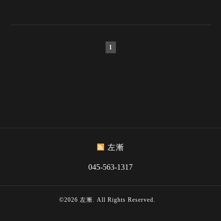
1
左漸
045-563-1317
©2026
左漸
. All Rights Reserved.