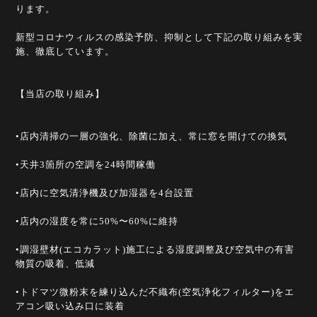
ります。
新型コロナウィルスの感染予防、抑制として下記の取り組みを実
施、徹底しています。
【当店の取り組み】
•店内清掃の一層の強化、除菌に加え、常に窓を開けての換気
•天井3箇所の空調を24時間稼働
•店内に空気清浄機及び加湿器を4台設置
•店内の湿度を常に50%〜60%に維持
•調湿壁材(エコカラット)施工による湿度調整及び空気中の有害
物質の吸着、低減
•トドマツ微粉末を練り込んだ不織布(空気浄化フィルター)をエ
アコン吸い込み口に装着