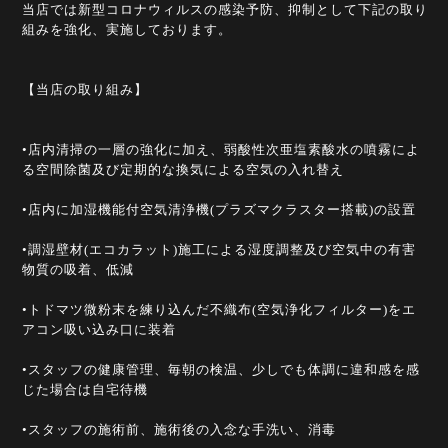
当店では新型コロナウィルスの感染予防、抑制として下記の取り
組みを強化、実施しております。
【当店の取り組み】
•店内清掃の一層の強化に加え、弱酸性次亜塩素酸水の噴霧によ
る空間除菌及び定期的な換気による空気の入れ替え
•店内に加湿機能付空気清浄機(プラズマクラスター搭載)の設置
•調湿壁材(エコカラット)施工による湿度調整及び空気中の有害
物質の吸着、低減
•トドマツ微粉末を練り込んだ不織布(空気浄化フィルター)をエ
アコン吸い込み口に装着
•スタッフの健康管理、毎朝の検温、少しでも体調に違和感を感
じた場合は自宅待機
•スタッフの施術前、施術後の入念な手洗い、消毒