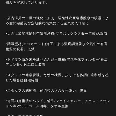
組みを実施しております。
•店内清掃の一層の強化に加え、弱酸性次亜塩素酸水の噴霧によ
る空間除菌及び定期的な換気による空気の入れ替え
•店内に加湿機能付空気清浄機(プラズマクラスター搭載)の設置
•調湿壁材(エコカラット)施工による湿度調整及び空気中の有害
物質の吸着、低減
•トドマツ微粉末を練り込んだ不織布(空気浄化フィルター)をエ
アコン吸い込み口に装着
•スタッフの健康管理。毎朝の検温、少しでも体調に違和感を感
じた場合は自宅待機
•スタッフの施術前、施術後の入念な手洗い、消毒
•毎回の施術後のベッド、備品(フェイスカバー、チェストクッシ
ョン等)のアルコール消毒、タオル交換