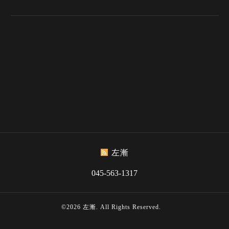
左漸
045-563-1317
©2026
左漸
. All Rights Reserved.