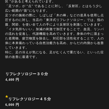
区 ”があると考えられています。
「足ツボ」が “点” であることに対し、「反射区」とはもう少し
広い範囲の“面”になります。
足ツボの施術の際に、しばしば「木の棒」などの道具を使用し点
圧するのに対し、当店の「東洋式リフレクソロジー」では、指の
腹、関節、を使い全て人の手により反射区を刺激していきます。
「イタ気持ちいい」加減の刺激で加圧することで、血流、リンパ
の流れを促進し、代謝機能を高めていきます。身体の中に溜まっ
た老廃物、疲労物質を除去し、対応部を活性化することで、人の
体に本来備わっている自然治癒力を高め、からだの内側から改善
していきます。
特に、足の冷えが気になる、足がむくんで重だるい、といった症
状の改善に最適です。
リフレクソロジー３０分
4,400 円
リフレクソロジー４５分
6,000 円