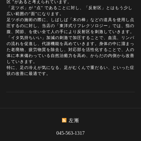
区 ”があると考えられています。
「足ツボ」が “点” であることに対し、「反射区」とはもう少し
広い範囲の“面”になります。
足ツボの施術の際に、しばしば「木の棒」などの道具を使用し点
圧するのに対し、当店の「東洋式リフレクソロジー」では、指の
腹、関節、を使い全て人の手により反射区を刺激していきます。
「イタ気持ちいい」加減の刺激で加圧することで、血流、リンパ
の流れを促進し、代謝機能を高めていきます。身体の中に溜まっ
た老廃物、疲労物質を除去し、対応部を活性化することで、人の
体に本来備わっている自然治癒力を高め、からだの内側から改善
していきます。
特に、足の冷えが気になる、足がむくんで重だるい、といった症
状の改善に最適です。
左漸
045-563-1317