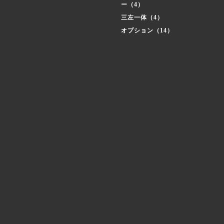
ー（4）
三左一体（4）
オプション（14）