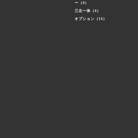
ー（4）
三左一体（4）
オプション（14）