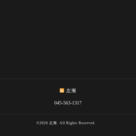
左漸
045-563-1317
©2026
左漸
. All Rights Reserved.