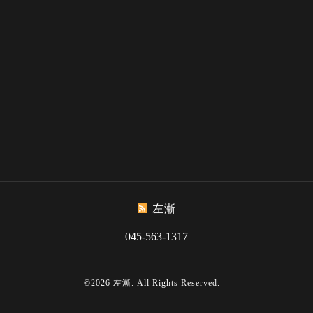
左漸
045-563-1317
©2026
左漸
. All Rights Reserved.