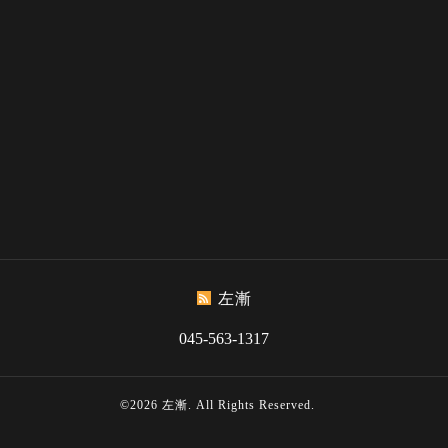
左漸
045-563-1317
©2026
左漸
. All Rights Reserved.