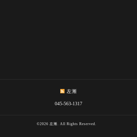
左漸
045-563-1317
©2026
左漸
. All Rights Reserved.