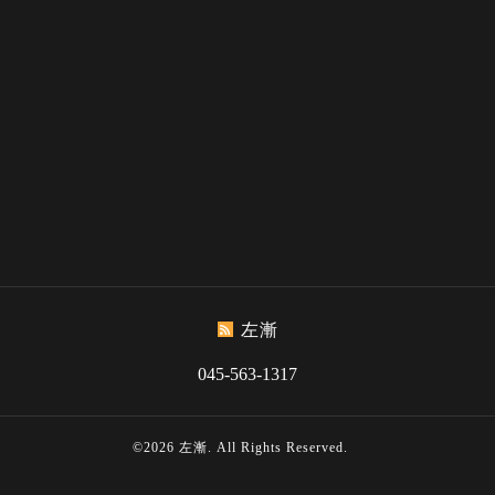
左漸
045-563-1317
©2026
左漸
. All Rights Reserved.