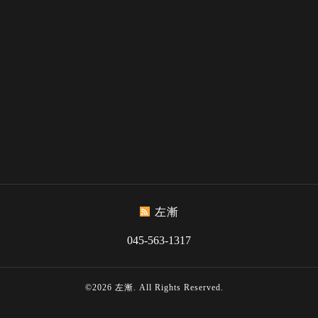
左漸
045-563-1317
©2026
左漸
. All Rights Reserved.