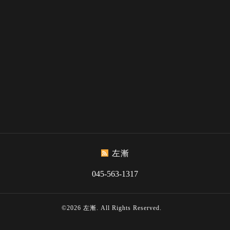
左漸
045-563-1317
©2026
左漸
. All Rights Reserved.