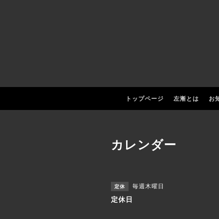
トップページ
左漸とは
お
カレンダー
毎週木曜日
定休
定休日