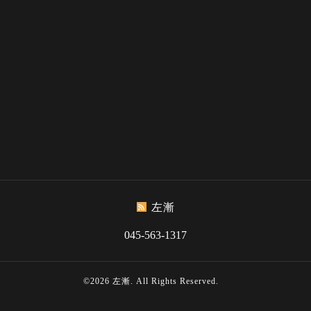
左漸
045-563-1317
©2026
左漸
. All Rights Reserved.