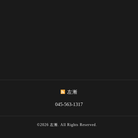
左漸
045-563-1317
©2026
左漸
. All Rights Reserved.