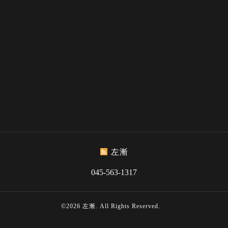
左漸
045-563-1317
©2026
左漸
. All Rights Reserved.