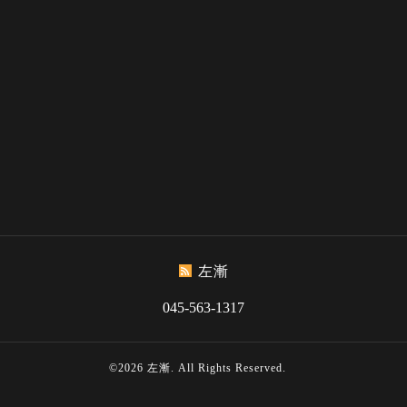
左漸
045-563-1317
©2026
左漸
. All Rights Reserved.