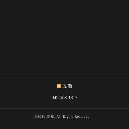
左漸
045-563-1317
©2026
左漸
. All Rights Reserved.