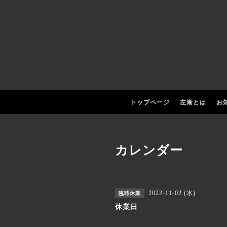
トップページ
左漸とは
お
カレンダー
2022-11-02 (水)
臨時休業
休業日