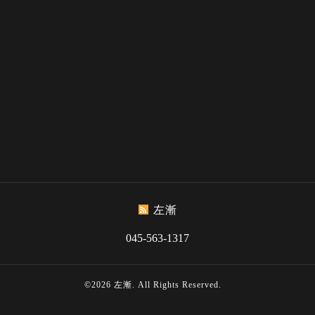
左漸
045-563-1317
©2026
左漸
. All Rights Reserved.