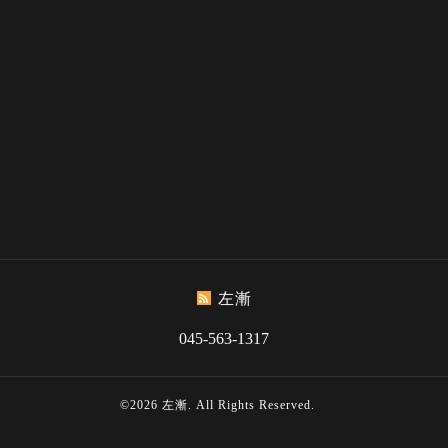
左漸
045-563-1317
©2026
左漸
. All Rights Reserved.