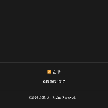
左漸
045-563-1317
©2026
左漸
. All Rights Reserved.