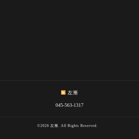
左漸
045-563-1317
©2026
左漸
. All Rights Reserved.