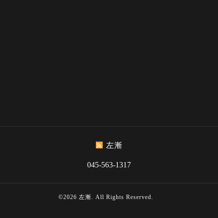
左漸
045-563-1317
©2026
左漸
. All Rights Reserved.