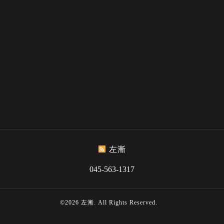
左漸
045-563-1317
©2026
左漸
. All Rights Reserved.