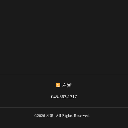
左漸
045-563-1317
©2026
左漸
. All Rights Reserved.