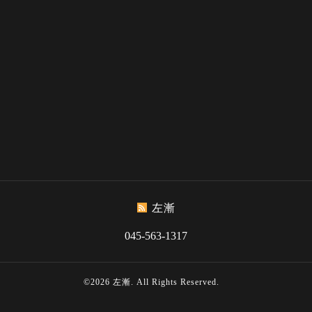
左漸
045-563-1317
©2026
左漸
. All Rights Reserved.