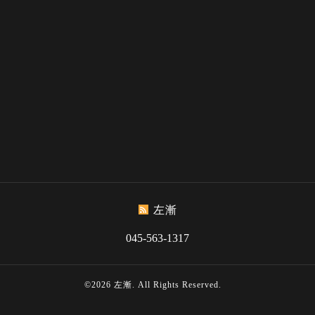
左漸
045-563-1317
©2026
左漸
. All Rights Reserved.