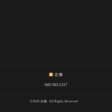
左漸
045-563-1317
©2026
左漸
. All Rights Reserved.