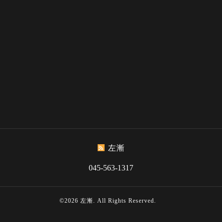
左漸
045-563-1317
©2026
左漸
. All Rights Reserved.