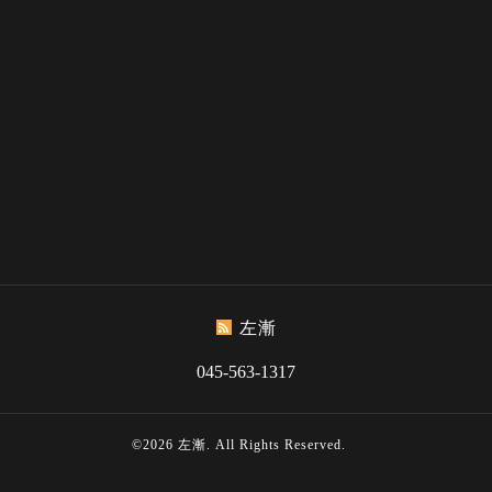
左漸
045-563-1317
©2026
左漸
. All Rights Reserved.